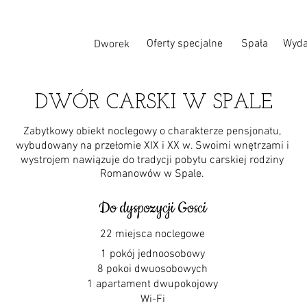
Oferty specjalne
Spała
Wyda
Dworek
DWÓR CARSKI W SPALE
Zabytkowy obiekt noclegowy o charakterze pensjonatu,
wybudowany na przełomie XIX i XX w. Swoimi wnętrzami i
wystrojem nawiązuje do tradycji pobytu carskiej rodziny
Romanowów w Spale.
Do dyspozycji Gosci
22 miejsca noclegowe
1 pokój jednoosobowy
8 pokoi dwuosobowych
1 apartament dwupokojowy
Wi-Fi